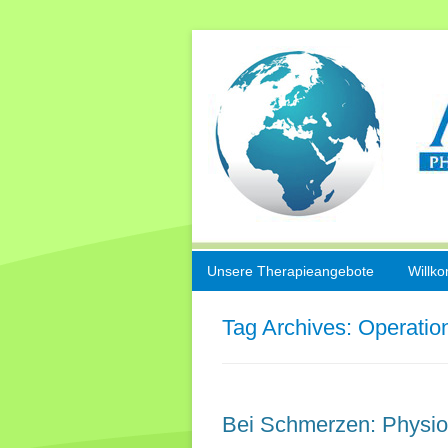
Unsere Therapieangebote
Willk
Sport- und
Tag Archives:
Operatio
Unfallrehabilitation
Manuelle Therapie
Bei Schmerzen: Physio
Kiefergelenkbehandlung