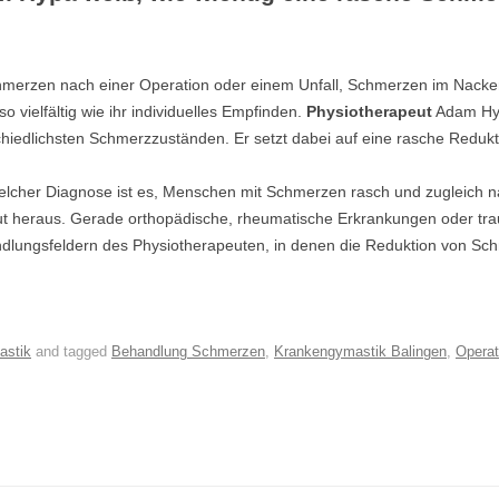
rzen nach einer Operation oder einem Unfall, Schmerzen im Nacken
o vielfältig wie ihr individuelles Empfinden.
Physiotherapeut
Adam Hyp
chiedlichsten Schmerzzuständen. Er setzt dabei auf eine rasche Reduk
elcher Diagnose ist es, Menschen mit Schmerzen rasch und zugleich na
apeut heraus. Gerade orthopädische, rheumatische Erkrankungen oder 
dlungsfeldern des Physiotherapeuten, in denen die Reduktion von Sch
astik
and tagged
Behandlung Schmerzen
,
Krankengymastik Balingen
,
Operat