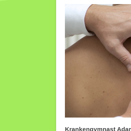
(CMD)
Slacklinen in der
Neurorehabilitation
Beckenbodengymnastik
Therapie auf
neurophysiologischer
Grundlage nach dem
Bobath-Konzept
Krankengymnast Adam 