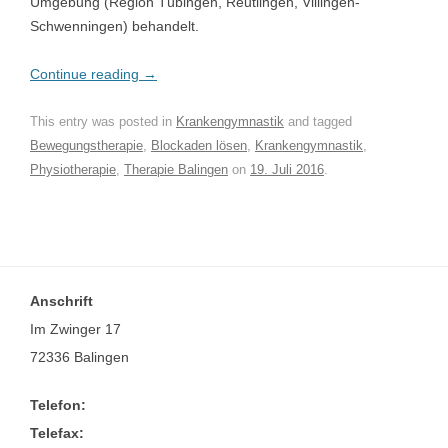
Umgebung (Region Tübingen, Reutlingen, Villingen-
Schwenningen) behandelt.
Continue reading
→
This entry was posted in
Krankengymnastik
and tagged
Bewegungstherapie
,
Blockaden lösen
,
Krankengymnastik
,
Physiotherapie
,
Therapie Balingen
on
19. Juli 2016
.
Anschrift
Im Zwinger 17
72336 Balingen
Telefon:
Telefax: