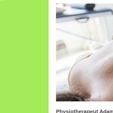
(CMD)
Slacklinen in der
Neurorehabilitation
Beckenbodengymnastik
Therapie auf
neurophysiologischer
Grundlage nach dem
Bobath-Konzept
Physiotherapeut Adam