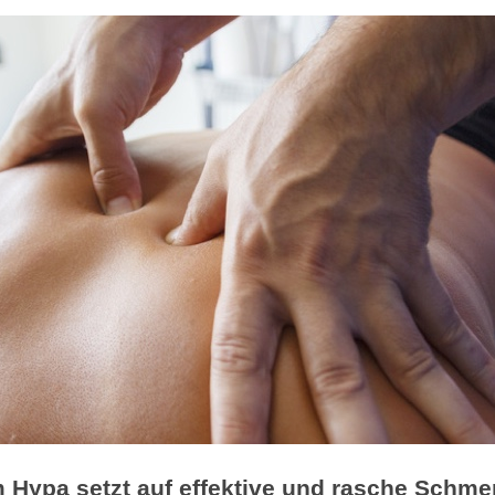
Ultraschall, Reizstromgerät
Elektrobehandlungen
Wärmetherapie
 Hypa setzt auf effektive und rasche Schme