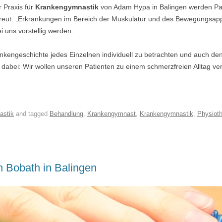
 Praxis für
Krankengymnastik
von Adam Hypa in Balingen werden Pat
reut. „Erkrankungen im Bereich der Muskulatur und des Bewegungsapp
i uns vorstellig werden.
rankengeschichte jedes Einzelnen individuell zu betrachten und auch den
 dabei: Wir wollen unseren Patienten zu einem schmerzfreien Alltag ver
astik
and tagged
Behandlung
,
Krankengymnast
,
Krankengymnastik
,
Physioth
 Bobath in Balingen