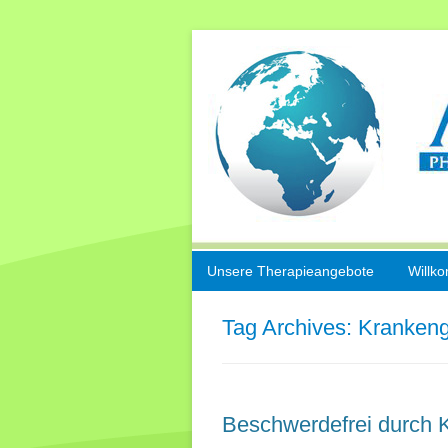
Unsere Therapieangebote
Willk
Sport- und
Tag Archives:
Krankeng
Unfallrehabilitation
Manuelle Therapie
Beschwerdefrei durch 
Kiefergelenkbehandlung