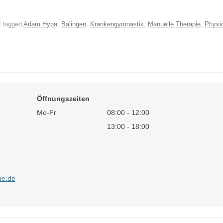
 tagged
Adam Hypa
,
Balingen
,
Krankengymnastik
,
Manuelle Therapie
,
Physio
Öffnungszeiten
Mo-Fr
08:00 - 12:00
13:00 - 18:00
ne.de