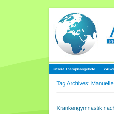
Unsere Therapieangebote
Willk
Sport- und
Tag Archives:
Manuelle
Unfallrehabilitation
Manuelle Therapie
Krankengymnastik nach 
Kiefergelenkbehandlung