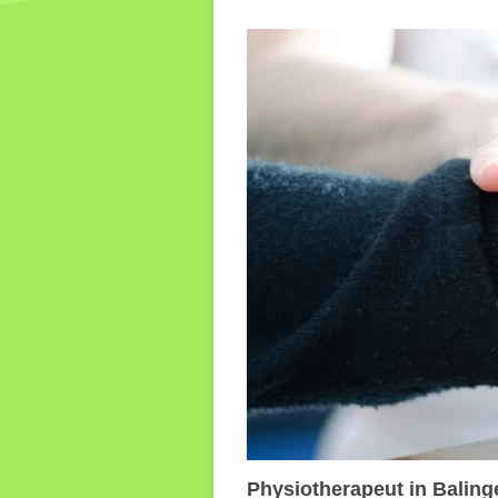
(CMD)
Slacklinen in der
Neurorehabilitation
Beckenbodengymnastik
Therapie auf
neurophysiologischer
Grundlage nach dem
Bobath-Konzept
Physiotherapeut in Baling