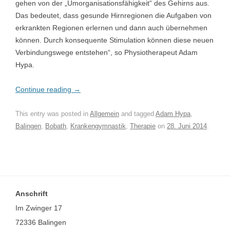
gehen von der „Umorganisationsfähigkeit“ des Gehirns aus.
Das bedeutet, dass gesunde Hirnregionen die Aufgaben von
erkrankten Regionen erlernen und dann auch übernehmen
können. Durch konsequente Stimulation können diese neuen
Verbindungswege entstehen“, so Physiotherapeut Adam
Hypa.
Continue reading
→
This entry was posted in
Allgemein
and tagged
Adam Hypa
,
Balingen
,
Bobath
,
Krankengymnastik
,
Therapie
on
28. Juni 2014
.
Anschrift
Im Zwinger 17
72336 Balingen